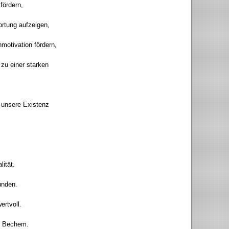
fördern,
ortung aufzeigen,
nmotivation fördern,
 zu einer starken
t unsere Existenz
lität.
unden.
ertvoll.
ir Bechem.