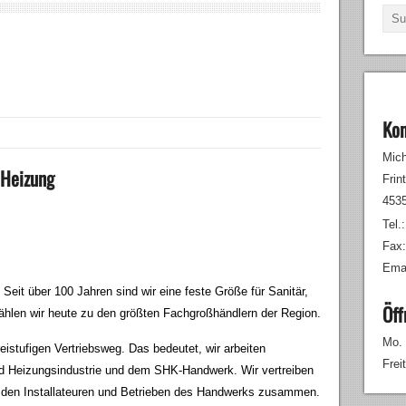
Kon
Mich
 Heizung
Frin
453
Tel.
Fax
Emai
 Seit über 100 Jahren sind wir eine feste Größe für Sanitär,
Öff
ählen wir heute zu den größten Fachgroßhändlern der Region.
Mo. 
istufigen Vertriebsweg. Das bedeutet, wir arbeiten
Frei
 und Heizungsindustrie und dem SHK-Handwerk. Wir vertreiben
e den Installateuren und Betrieben des Handwerks zusammen.