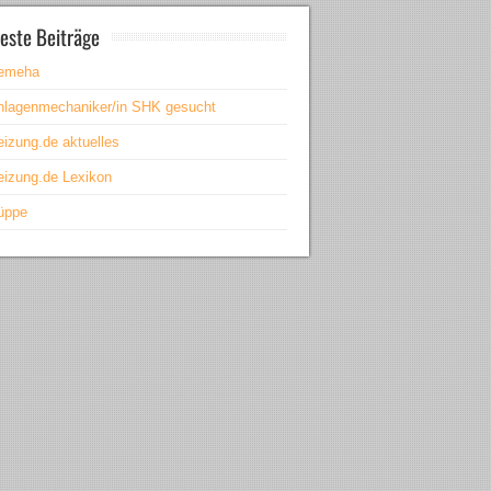
este Beiträge
emeha
nlagenmechaniker/in SHK gesucht
eizung.de aktuelles
eizung.de Lexikon
üppe