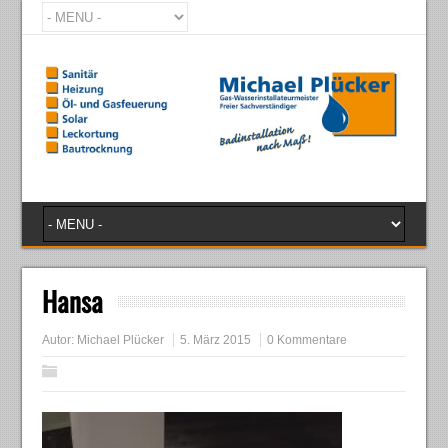
Hansa
Autor:
Michael Plücker
5. März 2015
0 Kommentare