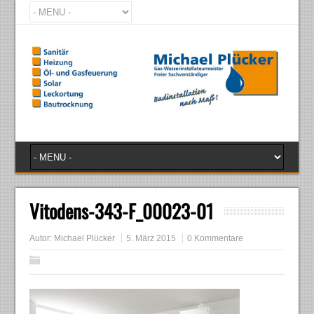
Vitodens-343-F_00023-01
Autor:
Michael Plücker
5. März 2015
0 Kommentare